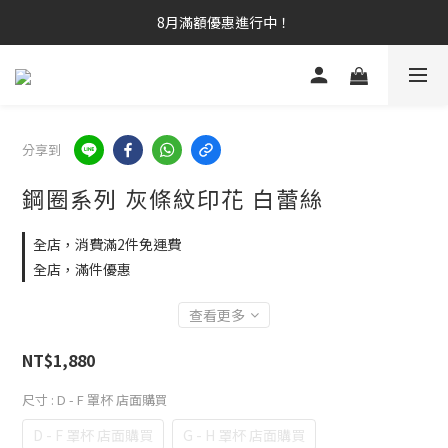
8月滿額優惠進行中！
分享到
鋼圈系列 灰條紋印花 白蕾絲
全店，消費滿2件免運費
全店，滿件優惠
查看更多
NT$1,880
尺寸
: D - F 罩杯 店面購買
D - F 罩杯 店面購買
G - H 罩杯 店面購買