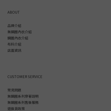
鋼圈的支撐力取決於布料強度與受力結構，不取決於厚度。佳瑪經
典版型使用雙層 560 丹尼高強度彈性網布環繞胸部，穩定側邊與下
ABOUT
圍；胸部底部加入無彈性透氣絲棉，如同雙手由下向上承托，兼顧
透氣、穩定與自然輪廓。 這套結構可延伸至小罩杯到 K 罩杯，但仍
品牌介紹
要選對罩杯與下圍。無鋼圈並非穿上就一定顯小，活動後若下圍上
無鋼圈內衣介紹
跑、胸部被壓向兩側或肩帶必須拉得很緊，仍代表尺寸或版型不
鋼圈內衣介紹
合。大胸顯小內衣試穿時，怎麼判斷有效？顯小效果不能只在鏡子
布料介紹
前站著判斷。建議在可退換的狀態下試穿約 20 分鐘，做舉手、轉
店面資訊
身、坐下、彎腰與深呼吸，再搭配平常最容易顯胸的上衣，觀察正
面寬度、側面厚度與活動後的穩定度。試穿時檢查 5 個項目罩杯沒
有壓胸、切胸、空杯或胸肉外溢。下圍前後維持水平，不上跑、不
捲邊，也不影響呼吸。肩帶不需過度拉緊，也不會持續滑落。側邊
胸肉能完整進入罩杯，腋下沒有明顯摩擦。穿上衣服後，胸部輪廓
CUSTOMER SERVICE
較集中平順，而不是被壓成扁寬形狀。 【延伸閱讀】👉 內衣尺寸挑
錯了嗎？量過尺寸還買錯？5 大徵兆與試穿判斷一次看顯小內衣常見
常見問題
4 個挑選錯誤穿小件、只看罩杯、拿運動內衣或只看名稱，都是容易
無鋼圈系列穿著說明
犯的迷思，透過以下的說明介紹，讓妳更清楚。穿小一號追求縮胸
無鋼圈系列售後服務
效果過小罩杯會壓胸、切胸並把胸肉擠向腋下，正面可能暫時變
退換貨政策