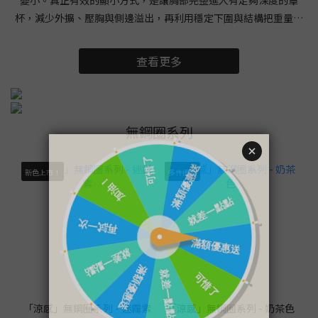
杯，減少外擴、壓胸與側邊溢出，再利用穩定下圍與結構把重量向
前、向上承托。本文依佳瑪內衣超過 15 年蒐集真實女性身型資料的
打版經驗，整理顯小原理、版型、尺寸與試穿重點。 【延伸閱讀】
查看更多
👉 大罩杯內衣怎麼挑？推薦哪一家？4 招看懂罩杯深度、下圍與支
撐大胸顯小內衣真的有用嗎？有用，但效果來自版型與合身度，不
是把胸部硬壓扁。大胸看起來厚重，常見原因包括胸肉往兩側外
擴、罩杯太淺造成上緣切胸、下圍不穩讓胸線下墜，以及厚襯墊增
無鋼圈系列
加正面份量。合身的顯小內衣會整理輪廓，讓上半身線條較平順、
衣服不被胸部向外撐開。顯小不等於縮胸或壓胸顯小內衣無法改變
新色上市！
多件優惠
胸部的實際體積，也不應以強力壓縮換取視覺效果。罩杯太小或壓
縮過強，反而會把胸肉擠向腋下與上緣，形成副乳、切胸與不自然
的寬厚輪廓。正確方向是完整容納，再調整胸部在衣服下的分布與
高度。視覺顯瘦的核心是減少外擴大胸若往左右兩側展開，正面肩
寬與胸寬會一起增加。罩杯具有足夠立體深度，才能把側邊胸肉帶
回罩杯並向前集中；下圍穩定後，肩帶才有條件適度向上提托，使
腰線與胸線之間的比例更清楚。哪些人適合找大胸顯小內衣？大胸
顯小內衣適合穿衣後常出現上半身厚重、襯衫扣子被撐開、胸肉外
「涼感」無鋼圈系列 - 迷霧紫
「涼感」無鋼圈系列 - 奶茶色