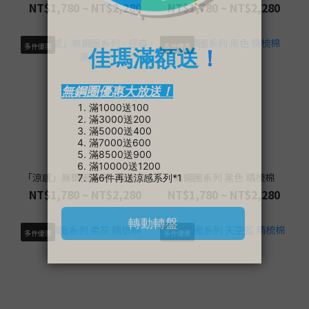
擴或副乳明顯的人。不過「大胸」不只看 D、E、F 等罩杯字母，同
NT$1,780 ~ NT$2,280
NT$1,780 ~ NT$2,280
一罩杯搭配不同下圍，實際容積也不同；挑選前仍要先確認上胸
圍、下胸圍與目前穿著問題。 【延伸閱讀】👉 內衣尺寸怎麼看？胸
多件優惠
多件優惠
圍怎麼量？罩杯計算與尺寸表，找出最適內衣大胸顯小內衣怎麼
挑？掌握 5 個重點搜尋顯小內衣時，常會看到縮胸、高側比、寬肩
帶、無痕與無鋼圈等標示。這些單一設計都不能直接保證顯小，應
依序確認罩杯深度、下圍穩定、側邊結構、布料與整體穿著輪廓。
罩杯要有足夠深度，不是只加大面積大罩杯具有重量與立體容積。
若只把小罩杯版型的表面放大，深度仍然不足，胸部會被壓扁並往
兩側溢出。試穿時應確認胸部能完整進入罩杯，上緣不切胸、下緣
不懸空，前中心不被胸部推離身體。下圍要穩定，肩帶才有提托空
「涼感」無鋼圈系列 - 經典黑
無鋼圈系列 黑色 精梳棉
間下圍是固定內衣位置的基礎。穿好後前後應維持水平，舉手、坐
NT$1,780 ~ NT$2,280
NT$1,780 ~ NT$2,280
下與轉身時不往上跑，也不能緊到限制呼吸。下圍太鬆時，胸部重
量會轉移到肩帶，胸線下墜、肩帶越拉越緊，反而更顯厚重。側比
多件優惠
多件優惠
與側翼要配合腋下高度側邊結構可以協助把外側胸肉帶回罩杯，但
不是越高越好。側比過高可能摩擦腋下，過低則容易外溢；應配合
罩杯深度、腋下高度與活動感受，讓側邊穩定但不壓迫。薄襯與透
氣結構比厚墊更重要厚襯墊容易增加胸前厚度，也可能讓大胸更悶