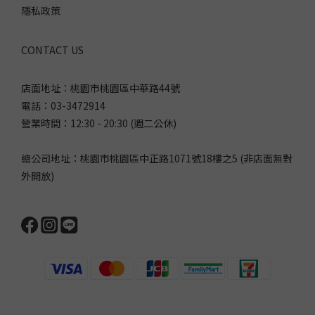
平，側邊卻更寬。顯小應建立在完整包覆上，不是以不舒服換取視
隱私政策
覺效果。只看罩杯字母，不看下圍同一個罩杯字母搭配不同下圍，
實際容積不同。佳瑪將罩杯與下圍拆開打版，下圍從 65 到 120，交
CONTACT US
錯組合出約 96 種尺寸，避免把所有身型套進少數固定組合。把高壓
縮運動內衣當日常顯小內衣運動內衣以抑制晃動為目的，適合運動
店面地址：桃園市桃園區中華路44號
期間穿著。長時間把高壓縮款當作日常內衣，可能持續擠壓胸部並
電話：03-3472914
使胸肉往側邊移動；日常顯小應選擇能承托、透氣且不過度壓縮的
營業時間：12:30 - 20:30 (週二公休)
款式。只看商品名稱，不做動態試穿「顯小、縮胸、收副乳」是商
品訴求，不代表每個胸型都適合。即使尺寸相同，不同品牌的罩杯
總公司地址：桃園市桃園區中正路1071號18樓之5 (非店面無對
深度、鋼圈弧度與布料彈性也可能差很多，最後仍要以試穿結果判
外開放)
斷。 【延伸閱讀】👉 大尺碼內衣怎麼挑？大罩杯、大下圍與尺寸選
購重點有哪些？網購大胸顯小內衣，如何降低買錯風險？網購前應
提供目前尺寸、罩杯壓胸或空杯的位置、下圍鬆緊、肩帶狀況與副
乳問題，讓客服判斷可能需要調整的是罩杯容積、深度、下圍或版
型。收到商品後，應保留吊牌與退換條件，完成約 20 分鐘的動態試
穿。佳瑪的寄送試穿服務若顧客收到後尺寸不合，佳瑪客服會依罩
杯、肩帶、下圍與副乳狀況判斷，再免運寄出約 4 件或更多可能適
合的尺寸。顧客可在家試穿約 20 分鐘，留下合身款式，其餘連同原