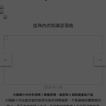
佳瑪內衣知識部落格
2026-07-26
大胸顯小內衣有用嗎？顯瘦原理、版型與 5 個挑選重點介紹
大胸顯小內衣能改變的是穿衣後的視覺輪廓，不會讓胸部體積真的
變小。真正有效的顯小方式，是讓胸部完整進入有足夠深度的罩