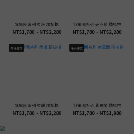
熱。日常顯小款可優先選薄襯、無襯或結構型杯面，利用布料強度
分散重量，而不是以厚度製造支撐。穿貼身上衣時，再依需求選擇
表面平順、接縫較少的款式。先看合身輪廓，再看顏色與裝飾深色
與簡潔線條只能提供輕微的視覺修飾，不能補救罩杯太淺或下圍不
無鋼圈系列 柔灰 精梳棉
無鋼圈系列 天空藍 精梳棉
NT$1,780 ~ NT$2,280
NT$1,780 ~ NT$2,280
穩。蕾絲、花紋與顏色不必一律排除，真正影響顯小效果的是胸部
是否完整包覆、外擴是否減少，以及穿上衣服後輪廓是否自然。全
罩杯、四分之三罩杯，哪種比較顯小？全罩杯與四分之三罩杯只代
多件優惠
多件優惠
表包覆範圍，不能直接判定哪一種一定比較顯小。全罩杯通常包覆
較完整，適合胸肉較柔軟或容易外溢的人；四分之三罩杯若深度與
側邊結構合適，也能提供自然集中。選擇時應以胸型、罩杯深度與
穿著後的輪廓為準。外擴或副乳明顯優先確認深罩杯與合適側邊結
構，讓腋下胸肉能完整回到罩杯。不要只依賴高側比，若罩杯深度
不足，胸肉仍會被擠到其他位置。胸部柔軟或下垂需要穩定下圍與
由下向上的承托結構。過厚罩杯不一定能提托，反而可能增加重
無鋼圈系列 柔膚 精梳棉
無鋼圈系列 紫羅蘭 精梳棉
量；重點是罩杯底部能承接胸部，下圍活動後仍維持水平。胸部集
NT$1,780 ~ NT$2,280
NT$1,780 ~ NT$1,980
中但正面份量明顯可選薄襯、表面平順且高度自然的版型，避免厚
墊把胸部再向上、向前推高。試穿後應搭配常穿的上衣觀察側面厚
度與正面寬度。無鋼圈大胸顯小內衣，也能兼顧支撐嗎？可以。無